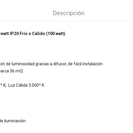
Descripción
att IP20 Frío o Cálido (100 watt)
n de luminosidad gracias a difusor, de fácil instalación
barca 36 mt2
º K, Luz Cálida 3.000º K
de iluminación