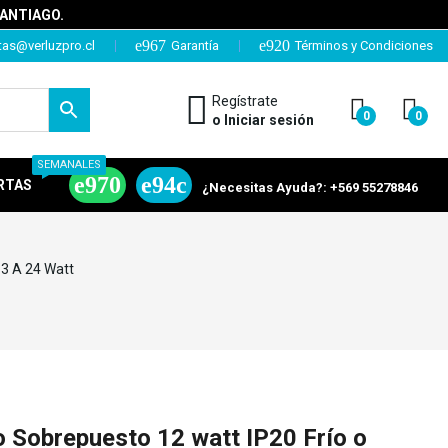
SANTIAGO.
tas@verluzpro.cl
Garantía
Términos y Condiciones
Regístrate
0
0
o Iniciar sesión
SEMANALES
RTAS
¿Necesitas Ayuda?: +569 55278846
 3 A 24 Watt
 Sobrepuesto 12 watt IP20 Frío o