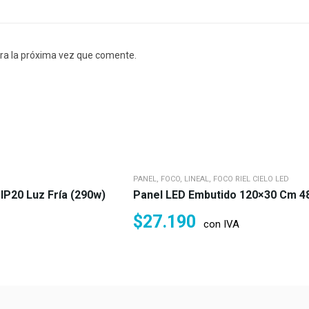
ra la próxima vez que comente.
PANEL, FOCO, LINEAL, FOCO RIEL CIELO LED
P20 Luz Fría (290w)
Panel LED Embutido 120×30 Cm 48 
$
27.190
con IVA