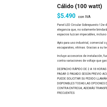
Cálido (100 watt)
$
5.490
con IVA
Panel LED Circular Sobrepuesto 12w de
elegancia que, no solamente brindará 
espacios luzcan impecables, incluso
Apto para uso industrial, comercial o pa
escaparates, vitrinas. Gracias a su te
Incluye accesorios de instalación, fu
contra variaciones de voltaje que gara
DESPACHO RÁPIDO DE 2 A 18 HORAS
PAGAR O PAGADO SEGÚN PREVIO A
PUEDE SOLICITAR SU PEDIDO LLAMÁ
DISPONIBLES TODAS LAS OPCIONES 
CONTRA ENTREGA, ADEMÁS TRANSFER
FRECUENTES