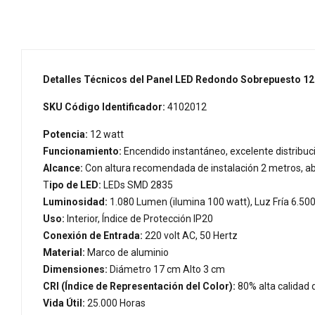
Detalles Técnicos del Panel LED Redondo Sobrepuesto 12 w
SKU Código Identificador:
4102012
Potencia:
12 watt
Funcionamiento:
Encendido instantáneo, excelente distribució
Alcance:
Con altura recomendada de instalación 2 metros, a
T
ipo de LED:
LEDs SMD 2835
Luminosidad:
1.080 Lumen (ilumina 100 watt), Luz Fría 6.500
Uso:
Interior, Índice de Protección IP20
Conexión de Entrada:
220 volt AC, 50 Hertz
Material:
Marco de aluminio
Dimensiones:
Diámetro 17 cm Alto 3 cm
CRI (Índice de Representación del Color):
80% alta calidad 
Vida Útil:
25.000 Horas