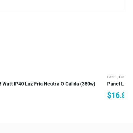
PANEL, FOCO, LI
Watt IP40 Luz Fría Neutra O Cálida (380w)
Panel LED 6
$
16.89