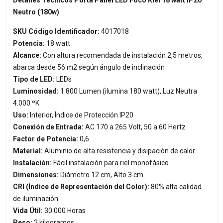
Detalles Técnicos Porta Panel LED Foco Riel 18 watt IP20
Neutro (180w)
SKU Código Identificador:
4017018
Potencia:
18 watt
Alcance:
Con altura recomendada de instalación 2,5 metros,
abarca desde 56 m2 según ángulo de inclinación
Tipo de LED:
LEDs
Luminosidad:
1.800 Lumen (ilumina 180 watt), Luz Neutra
4.000 ºK
Uso:
Interior, Índice de Protección IP20
Conexión de Entrada:
AC 170 a 265 Volt, 50 a 60 Hertz
Factor de Potencia:
0,6
Material:
Aluminio de alta resistencia y disipación de calor
Instalación:
Fácil instalación para riel monofásico
Dimensiones:
Diámetro 12 cm, Alto 3 cm
CRI (Índice de Representación del Color):
80% alta calidad
de iluminación
Vida Útil:
30.000 Horas
Peso:
2 kilogramos