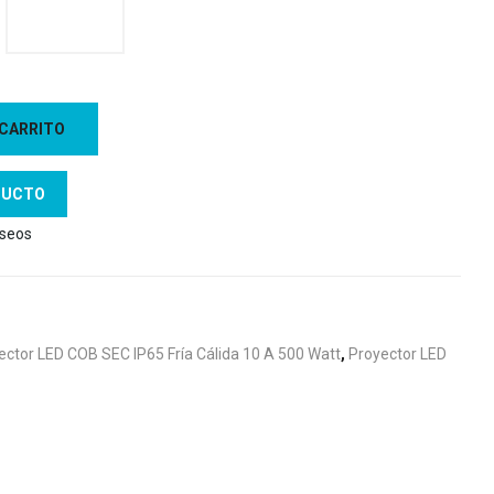
 CARRITO
DUCTO
eseos
ector LED COB SEC IP65 Fría Cálida 10 A 500 Watt
,
Proyector LED