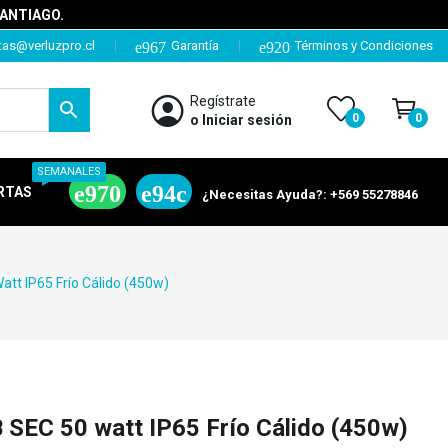
SANTIAGO.
tas@verluzpro.cl
Garantía
Términos y Condiciones
Regístrate
0
0
o Iniciar sesión
SEMANALES
RTAS
¿Necesitas Ayuda?: +569 55278846
tt IP65 Frío Cálido (450w)
 SEC 50 watt IP65 Frío Cálido (450w)