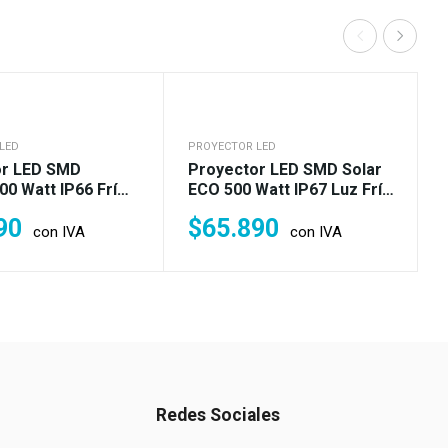
LED
PROYECTOR LED
or LED SMD
Proyector LED SMD Solar
00 Watt IP66 Frío
ECO 500 Watt IP67 Luz Fría
(3.500w)
90
$
65.890
con IVA
con IVA
Redes Sociales