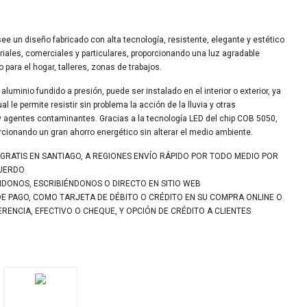
e un diseño fabricado con alta tecnología, resistente, elegante y estético
riales, comerciales y particulares, proporcionando una luz agradable
to para el hogar, talleres, zonas de trabajos.
aluminio fundido a presión, puede ser instalado en el interior o exterior, ya
l le permite resistir sin problema la acción de la lluvia y otras
 agentes contaminantes. Gracias a la tecnología LED del chip COB 5050,
porcionando un gran ahorro energético sin alterar el medio ambiente.
 GRATIS EN SANTIAGO, A REGIONES ENVÍO RÁPIDO POR TODO MEDIO POR
CUERDO
NDONOS, ESCRIBIÉNDONOS O DIRECTO EN SITIO WEB
DE PAGO, COMO TARJETA DE DÉBITO O CRÉDITO EN SU COMPRA ONLINE O
ENCIA, EFECTIVO O CHEQUE, Y OPCIÓN DE CRÉDITO A CLIENTES