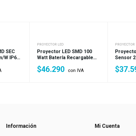
PROYECTOR LED
PROYECTOR 
MD SEC
Proyector LED SMD 100
Proyect
m/w IP65
Watt Batería Recargable
Sensor 2
w)
IP65 Frío (900w)
(1.600w)
$
46.290
$
37.5
A
con IVA
Información
Mi Cuenta