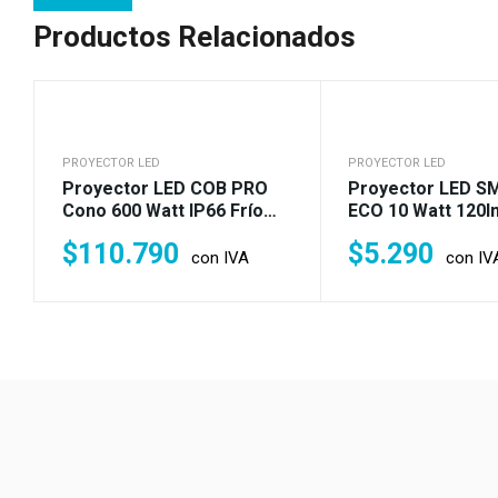
Productos Relacionados
PROYECTOR LED
PROYECTOR LED
Proyector LED COB PRO
Proyector LED S
Cono 600 Watt IP66 Frío
ECO 10 Watt 120l
6.500 °K (5.400w)
Fría O Cálida (120
$
110.790
$
5.290
con IVA
con IV