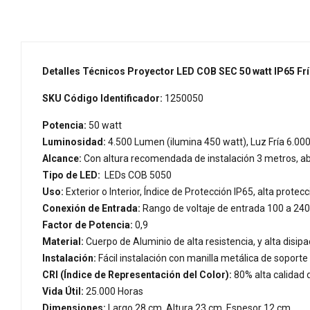
Detalles Técnicos Proyector LED COB SEC 50 watt IP65 Frí
SKU Código Identificador:
1250050
Potencia:
50 watt
Luminosidad:
4.500 Lumen (ilumina 450 watt), Luz Fría 6.000
Alcance:
Con altura recomendada de instalación 3 metros, a
Tipo de LED:
LEDs COB 5050
Uso:
Exterior o Interior, Índice de Protección IP65, alta protecc
Conexión de Entrada:
Rango de voltaje de entrada 100 a 240 
Factor de Potencia:
0,9
Material:
Cuerpo de Aluminio de alta resistencia, y alta disipa
Instalación:
Fácil instalación con manilla metálica de soporte p
CRI (Índice de Representación del Color):
80% alta calidad 
Vida Útil:
25.000 Horas
Dimensiones:
Largo 28 cm, Altura 23 cm, Espesor 12 cm