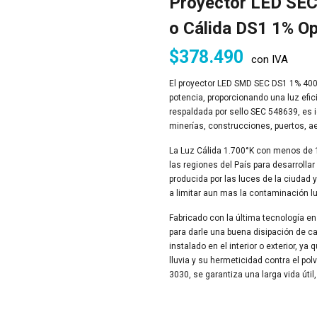
Proyector LED SEC
o Cálida DS1 1% Op
$
378.490
con IVA
El proyector LED SMD SEC DS1 1% 400w
potencia, proporcionando una luz efic
respaldada por sello SEC 548639, es 
minerías, construcciones, puertos, a
La Luz Cálida 1.700°K con menos de 1
las regiones del País para desarrolla
producida por las luces de la ciudad 
a
limitar aun mas la contaminación l
Fabricado con la última tecnología en
para darle una buena disipación de ca
instalado
en el interior o exterior, y
lluvia y su hermeticidad contra el po
3030, se garantiza una larga vida úti