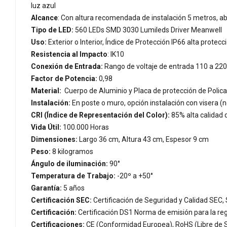
luz azul
Alcance
: Con altura recomendada de instalación 5 metros, a
Tipo de LED:
560 LEDs SMD 3030 Lumileds Driver Meanwell
Uso:
Exterior o Interior, Índice de Protección IP66 alta prote
Resistencia al Impacto
: IK10
Conexión de Entrada:
Rango de voltaje de entrada 110 a 220 
Factor de Potencia:
0,98
Material:
Cuerpo de Aluminio y Placa de protección de Policar
Instalación:
En poste o muro, opción instalación con visera (n
CRI (Índice de Representación del Color):
85% alta calidad 
Vida Útil:
100.000 Horas
Dimensiones:
Largo 36 cm, Altura 43 cm, Espesor 9 cm
Peso:
8 kilogramos
Ángulo de iluminación:
90°
Temperatura de Trabajo:
-20º a +50°
Garantía:
5 años
Certificación SEC:
Certificación de Seguridad y Calidad SEC,
Certificación:
Certificación DS1 Norma de emisión para la reg
Certificaciones:
CE (Conformidad Europea), RoHS (Libre de S