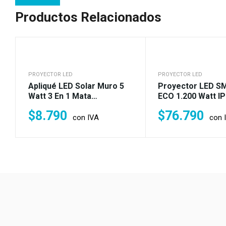
Productos Relacionados
PROYECTOR LED
PROYECTOR LED
Apliqué LED Solar Muro 5
Proyector LED SM
Watt 3 En 1 Mata
ECO 1.200 Watt I
Mosquitos (50w)
Fría (8.400w)
$
8.790
$
76.790
con IVA
con 