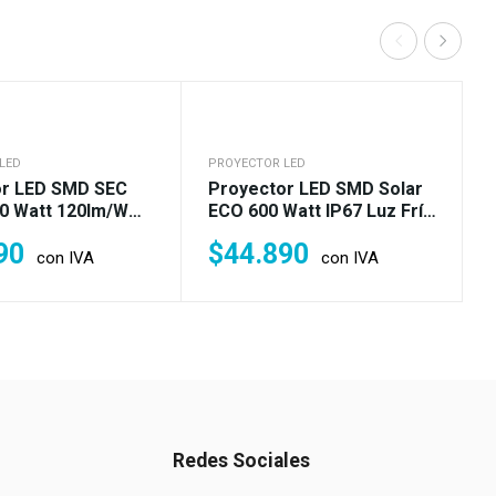
LED
PROYECTOR LED
or LED SMD SEC
Proyector LED SMD Solar
0 Watt 120lm/w
ECO 600 Watt IP67 Luz Fría
 O Cálida (600 W)
(4.200w)
90
$
44.890
con IVA
con IVA
Redes Sociales