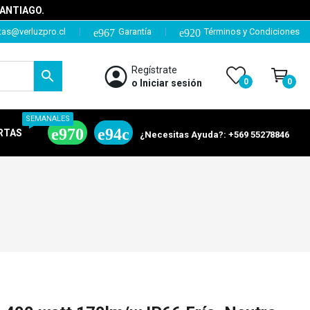
SANTIAGO.
tas@verluzpro.cl
Garantía
Términos y Condiciones
Regístrate
0
0
o Iniciar sesión
SEMANALES
RTAS
¿Necesitas Ayuda?: +569 55278846