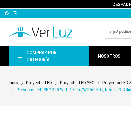
DESPACHA
COMPRAR POR
NOSOTROS
CATEGORÍA
Inicio
Proyector LED
Proyector LED SEC
Proyector LED S
Proyector LED SEC 400 Watt 170lm/w IP66 Fría, Neutra O Cáli