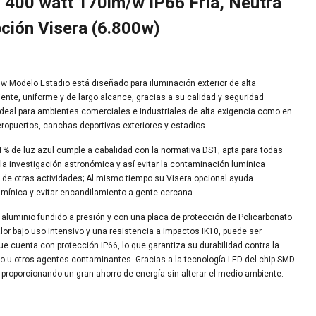
 400 watt 170lm/w IP66 Fría, Neutra
ción Visera (6.800w)
 Modelo Estadio está diseñado para iluminación exterior de alta
iente, uniforme y de largo alcance, gracias a su calidad y seguridad
ideal para ambientes comerciales e industriales de alta exigencia como en
eropuertos, canchas deportivas exteriores y estadios.
% de luz azul cumple a cabalidad con la normativa DS1, apta para todas
r la investigación astronómica y así evitar la contaminación lumínica
y de otras actividades; Al mismo tiempo su Visera opcional ayuda
umínica y evitar encandilamiento a gente cercana.
 aluminio fundido a presión y con una placa de protección de Policarbonato
lor bajo uso intensivo y una resistencia a impactos IK10, puede ser
a que cuenta con protección IP66, lo que garantiza su durabilidad contra la
lvo u otros agentes contaminantes. Gracias a la tecnología LED del chip SMD
l, proporcionando un gran ahorro de energía sin alterar el medio ambiente.