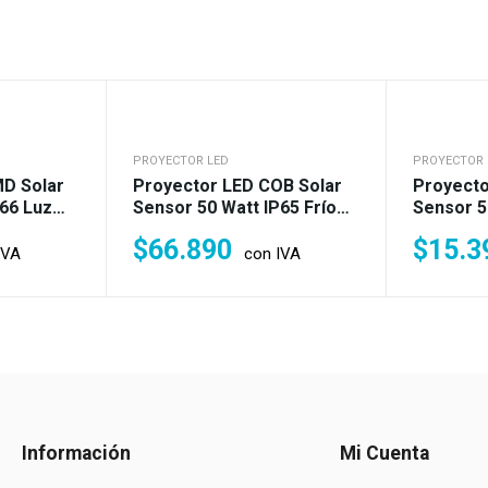
PROYECTOR LED
PROYECTOR 
D Solar
Proyector LED COB Solar
Proyect
P66 Luz
Sensor 50 Watt IP65 Frío
Sensor 5
(400w)
IP65 Fría
$
66.890
$
15.3
IVA
con IVA
Información
Mi Cuenta