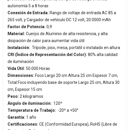
autonomía 5 a 8 horas
Conexión de Entrada:
Rango de voltaje de entrada AC 85 a
265 volt, y Cargador de vehículo DC 12 volt, 20.0000 mAh
Factor de Potencia:
0,9
Material:
Cuerpo de Aluminio de alta resistencia, y alta
disipación de calor para aumentar vida útil
Instalación:
Trípode, piso, mesa, portátil o instalado en altura
CRI (Índice de Representación del Color):
80% alta calidad
de iluminación
Vida Útil:
50.000 Horas
Dimensiones:
Foco Largo 20 cm Altura 25 cm Espesor 7 cm,
Total Foco incluyendo base de soporte Largo 25 cm, Altura 30
cm, Espesor 15 cm
Peso:
2 kilogramos
Ángulo de iluminación:
120º
Temperatura de Trabajo:
-20º a +50°
Garantía:
1 año
Certificaciones:
CE (Conformidad Europea), RoHS (Libre de