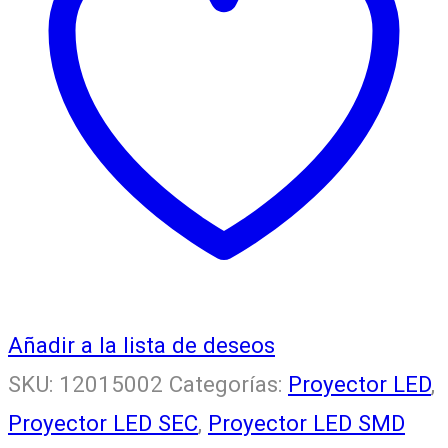
watt
90lm/w
IP66
Fría
(4.500w)
cantidad
Añadir a la lista de deseos
SKU:
12015002
Categorías:
Proyector LED
,
Proyector LED SEC
,
Proyector LED SMD