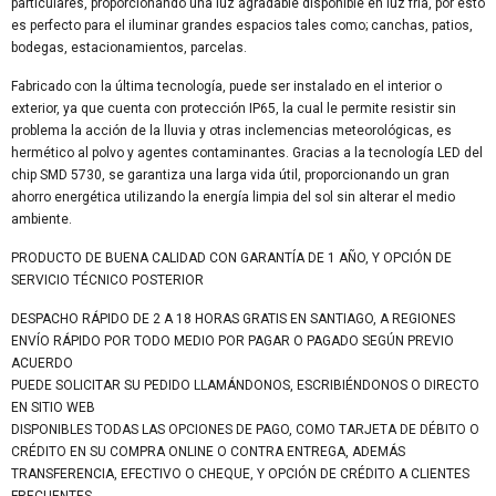
particulares, proporcionando una luz agradable disponible en luz fría, por esto
es perfecto para el iluminar grandes espacios tales como; canchas, patios,
bodegas, estacionamientos, parcelas.
Fabricado con la última tecnología, puede ser instalado en el interior o
exterior, ya que cuenta con protección IP65, la cual le permite resistir sin
problema la acción de la lluvia y otras inclemencias meteorológicas, es
hermético al polvo y agentes contaminantes. Gracias a la tecnología LED del
chip SMD 5730, se garantiza una larga vida útil, proporcionando un gran
ahorro energética utilizando la energía limpia del sol sin alterar el medio
ambiente.
PRODUCTO DE BUENA CALIDAD CON GARANTÍA DE 1 AÑO, Y OPCIÓN DE
SERVICIO TÉCNICO POSTERIOR
DESPACHO RÁPIDO DE 2 A 18 HORAS GRATIS EN SANTIAGO, A REGIONES
ENVÍO RÁPIDO POR TODO MEDIO POR PAGAR O PAGADO SEGÚN PREVIO
ACUERDO
PUEDE SOLICITAR SU PEDIDO LLAMÁNDONOS, ESCRIBIÉNDONOS O DIRECTO
EN SITIO WEB
DISPONIBLES TODAS LAS OPCIONES DE PAGO, COMO TARJETA DE DÉBITO O
CRÉDITO EN SU COMPRA ONLINE O CONTRA ENTREGA, ADEMÁS
TRANSFERENCIA, EFECTIVO O CHEQUE, Y OPCIÓN DE CRÉDITO A CLIENTES