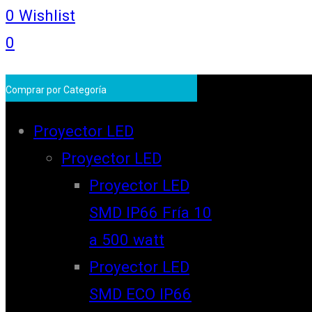
0
Wishlist
0
Comprar por Categoría
Proyector LED
Proyector LED
Proyector LED
SMD IP66 Fría 10
a 500 watt
Proyector LED
SMD ECO IP66