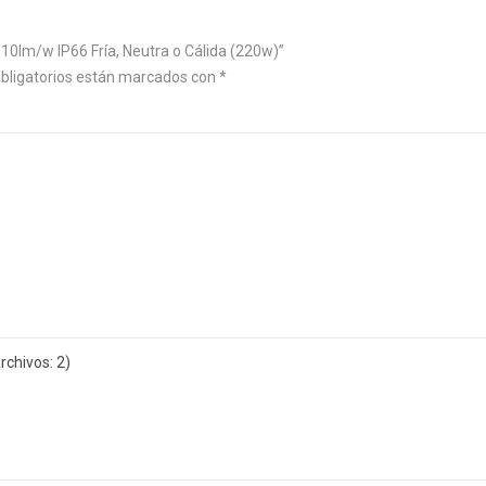
10lm/w IP66 Fría, Neutra o Cálida (220w)”
bligatorios están marcados con
*
chivos: 2)