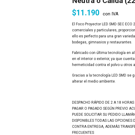
Neutra o Cálida (2
$
11.190
con IVA
El Foco Proyector LED SMD SEC ECO 20
comerciales y particulares, proporcion
ello es perfecto para una gran varied
bodegas, gimnasios y restaurantes.
Fabricado con última tecnología en al
en el interior o exterior, ya que cuent
hermeticidad contra el polvo u otros
Gracias a la tecnología LED SMD se ga
alterar el medio ambiente.
DESPACHO RÁPIDO DE 2 A 18 HORAS
PAGAR O PAGADO SEGÚN PREVIO A
PUEDE SOLICITAR SU PEDIDO LLAMÁ
DISPONIBLES TODAS LAS OPCIONES 
CONTRA ENTREGA, ADEMÁS TRANSFER
FRECUENTES