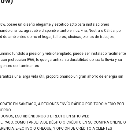
20w)
w, posee un diseño elegante y estético apto para instalaciones
ando una luz agradable disponible tanto en luz Fría, Neutra o Cálida, por
ad de ambientes como el hogar, talleres, oficinas, zonas de trabajos,
uminio fundido a presión y vidrio templado, puede ser instalado fácilmente
a con protección IP66, lo que garantiza su durabilidad contra la lluvia y su
 agentes contaminantes.
rantiza una larga vida útil, proporcionando un gran ahorro de energía sin
 GRATIS EN SANTIAGO, A REGIONES ENVÍO RÁPIDO POR TODO MEDIO POR
CUERDO
NDONOS, ESCRIBIÉNDONOS O DIRECTO EN SITIO WEB
DE PAGO, COMO TARJETA DE DÉBITO O CRÉDITO EN SU COMPRA ONLINE O
ENCIA, EFECTIVO O CHEQUE, Y OPCIÓN DE CRÉDITO A CLIENTES