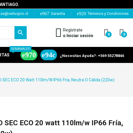
SANTIAGO.
tas@verluzpro.cl
Garantía
Términos y Condiciones
Regístrate
0
0
o Iniciar sesión
SEMANALES
RTAS
¿Necesitas Ayuda?: +569 55278846
 SEC ECO 20 Watt 110lm/w IP66 Fría, Neutra O Cálida (220w)
 SEC ECO 20 watt 110lm/w IP66 Fría,